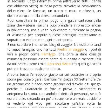
In secondo luogo informati prima (attraverso tutti i canali
che abbiamo visto) su cosa potrai trovare: la casa-museo
dell’intellettuale famoso, un tratto di mura medievali, un
dipinto barocco nella chiesa secondaria.
Puoi consultare in primo luogo una guida cartacea della
zona che visiterai (sai che puoi prenderle in prestito anche
in biblioteca?), ma a volte può essere sufficiente la pagina
di Wikipedia per scoprire qualche dettaglio interessante e
soprattutto vedere immagini in anteprima.
E non scordare i numerosi blog di viaggio! Ne esistono tanti
formato famiglia, uno fra tutti
Piedini in viaggio
o i portali
veri e propri come
Familygo
, che oltre a dare consigli
minuziosi possono essere fonte di curiosità e racconti utili
da utilizzare. Come i miei
Racconti d’Arte
: tra quelli già scritti
potresti trovarne qualcuno adatto.
A volte basta l’aneddoto giusto su cui costruire la propria
storia per coinvolgere i bambini: “in piazza XX Settembre c’è
un gradino che è noto come gradino del diavolo e ti spiego
perché…”. Guardatelo in foto e prova a raccontare in
anteprima la storia, caricandola di dettagli personali, se può
essere utile, creando un po’ di
suspence
e un reale desiderio
di vederlo dal vivo per ascoltare un’altra volta la