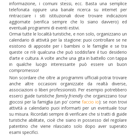
informazione, i comuni stessi, ecc. Basta una semplice
telefonata oppure una banale ricerca su internet per
rintracciare i siti istituzionali dove trovare indicazioni
aggiornate (verifica sempre che lo siano davvero) ed
eventuali programmi di eventi estivi.
Ormai tutte le località turistiche, e non solo, organizzano un
calendario di attività per la stagione: puoi controllare se ne
esistono di apposite per i bambini o le famiglie e se tra
queste ce n’è qualcuna che può soddisfare il tuo desiderio
d’arte e cultura. A volte anche una gita in battello con tappa
in qualche luogo interessante può essere un buon
compromesso!
Non scordare che oltre ai programmi ufficiali potrai trovare
anche altre occasioni organizzate da realtà diverse,
associazioni o liberi professionisti. Per esempio potrebbero
esserci guide turistiche
family friendly
che organizzano tour
giocosi per la famiglia (un po’ come
faccio io
): se non trovi
attività a calendario puoi informarti per un eventuale tour
su misura. Ricordati sempre di verificare che si tratti di guide
turistiche abilitate, cioè che siano in possesso del regolare
patentino che viene rilasciato solo dopo aver superato
esami specifici.