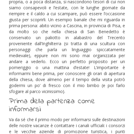
propria, o a poca distanza, si nascondono tesori di cui non
siamo consapevoli e l’estate, con le lunghe giornate da
riempire e il caldo a cui scampare, può essere l’occasione
giusta per scoprirli. Un esempio banale che mi riguarda in
prima persona: abito vicino a Cascina, in provincia di Pisa, e
da molto so che nella chiesa di San Benedetto è
conservato un paliotto in alabastro del Trecento
proveniente dall’Inghilterra (si tratta di una scultura con
personaggi che parla un linguaggio spiccatamente
medievale), eppure non mi sono mai organizzata per
andare a vederlo. Ecco un perfetto proposito per un
pomeriggio o una mattina d’estate! L’importante è
informarmi bene prima, per conoscere gli orari di apertura
della chiesa, dove almeno per il tempo della visita potrò
godermi un po’ di fresco con il mio bimbo (e poi farlo
sfogare al parco vicinissimo).
Prima della partenza: come
informarsi
Va da sé che il primo modo per informarsi sulle destinazioni
delle nostre vacanze è contattare i canali ufficiali: i consorzi
e le vecchie aziende di promozione turistica, i punti