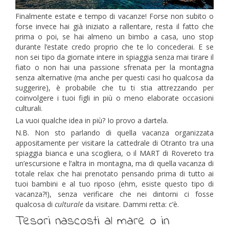
Finalmente estate e tempo di vacanze! Forse non subito o
forse invece hai già iniziato a rallentare, resta il fatto che
prima o poi, se hai almeno un bimbo a casa, uno stop
durante l’estate credo proprio che te lo concederai. E se
non sei tipo da giornate intere in spiaggia senza mai tirare il
fiato o non hai una passione sfrenata per la montagna
senza alternative (ma anche per questi casi ho qualcosa da
suggerire), è probabile che tu ti stia attrezzando per
coinvolgere i tuoi figli in più o meno elaborate occasioni
culturali.
La vuoi qualche idea in più? Io provo a dartela.
N.B. Non sto parlando di quella vacanza organizzata
appositamente per visitare la cattedrale di Otranto tra una
spiaggia bianca e una scogliera, o il MART di Rovereto tra
un’escursione e l’altra in montagna, ma di quella vacanza di
totale relax che hai prenotato pensando prima di tutto ai
tuoi bambini e al tuo riposo (ehm, esiste questo tipo di
vacanza?!), senza verificare che nei dintorni ci fosse
qualcosa di
culturale
da visitare. Dammi retta: c’è.
Tesori nascosti al mare o in