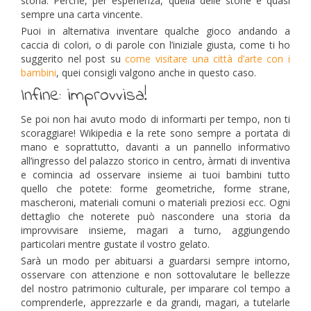
storia. Perché, per esperienza, quella delle storie è quasi
sempre una carta vincente.
Puoi in alternativa inventare qualche gioco andando a
caccia di colori, o di parole con l’iniziale giusta, come ti ho
suggerito nel post su
come visitare una città d’arte con i
bambini
, quei consigli valgono anche in questo caso.
Infine: improvvisa!
Se poi non hai avuto modo di informarti per tempo, non ti
scoraggiare! Wikipedia e la rete sono sempre a portata di
mano e soprattutto, davanti a un pannello informativo
all’ingresso del palazzo storico in centro, àrmati di inventiva
e comincia ad osservare insieme ai tuoi bambini tutto
quello che potete: forme geometriche, forme strane,
mascheroni, materiali comuni o materiali preziosi ecc. Ogni
dettaglio che noterete può nascondere una storia da
improvvisare insieme, magari a turno, aggiungendo
particolari mentre gustate il vostro gelato.
Sarà un modo per abituarsi a guardarsi sempre intorno,
osservare con attenzione e non sottovalutare le bellezze
del nostro patrimonio culturale, per imparare col tempo a
comprenderle, apprezzarle e da grandi, magari, a tutelarle