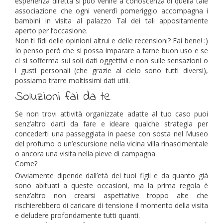
esperienza diretta si può venire a conoscenza di quella tale
associazione che ogni venerdì pomeriggio accompagna i
bambini in visita al palazzo Tal dei tali appositamente
aperto per l’occasione.
Non ti fidi delle opinioni altrui e delle recensioni? Fai bene! :)
Io penso però che si possa imparare a farne buon uso e se
ci si sofferma sui soli dati oggettivi e non sulle sensazioni o
i gusti personali (che grazie al cielo sono tutti diversi),
possiamo trarre moltissimi dati utili.
Soluzioni fai da te
Se non trovi attività organizzate adatte al tuo caso puoi
senz’altro darti da fare e ideare qualche strategia per
concederti una passeggiata in paese con sosta nel Museo
del profumo o un’escursione nella vicina villa rinascimentale
o ancora una visita nella pieve di campagna.
Come?
Ovviamente dipende dall’età dei tuoi figli e da quanto già
sono abituati a queste occasioni, ma la prima regola è
senz’altro non crearsi aspettative troppo alte che
rischierebbero di caricare di tensione il momento della visita
e deludere profondamente tutti quanti.