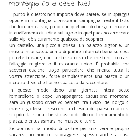
montagna (o a casa tua)
Il punto è questo: non importa dove sarete, se in spiaggia
oppure in montagna o ancora in campagna, resta il fatto
che lì intorno a voi, proprio in quel piccolo borgo di mare o
in quell’amena cittadina sul lago o in quel paesino arroccato
sulle Alpi c’è sicuramente qualcosa da scoprire!
Un castello, una piccola chiesa, un palazzo signorile, un
museo inconsueto: prima di partire informati bene su cosa
potrete trovare, con la stessa cura che metti nel cercare
l’alloggio migliore o il ristorante tipico. È probabile che
scoverai qualche luogo particolare che merita tutta la
vostra attenzione, forse semplicemente una piazza o un
incrocio di vie che hanno qualcosa da raccontare.
In questo modo dopo una giornata intera sotto
l’ombrellone o dopo un’appagante escursione montana,
sarà un gustoso diversivo perdersi tra i vicoli del borgo di
mare o godersi il fresco nella chiesina del paese o ancora
scoprire la storia che si nasconde dietro il monumento in
piazza, o entusiasmarsi nel museo di turno.
Se poi non hai modo di partire per una vera e propria
vacanza, io non mi scoraggerei: spesso anche a casa