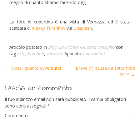
meglio di quanto stiamo facendo oggi.
La foto di copertina è una vista di Vernazza ed è stata
scattata di
Alexey Turenkov
via
Unsplash
.
Articolo postato in
Blog
,
La Piccola Gerbera consiglia
con
tag
arte
,
bambini
,
vacanza
. Appunta il
permalink
.
←
Mose’: quante avventure!
Breve (?) pausa da settembre
Post navigation
2019
→
Lascia un commento
Il tuo indirizzo email non sarà pubblicato.
I campi obbligatori
sono contrassegnati
*
Commento