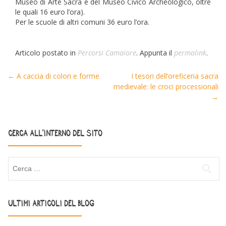
Museo di Arte Sacra e del Museo Civico Archeologico, oltre
le quali 16 euro l’ora).
Per le scuole di altri comuni 36 euro l’ora.
Articolo postato in
Percorsi Camaiore
. Appunta il
permalink
.
←
A caccia di colori e forme
I tesori dell’oreficeria sacra
Post navigation
medievale: le croci processionali
→
CERCA ALL’INTERNO DEL SITO
Ricerca per:
ULTIMI ARTICOLI DEL BLOG