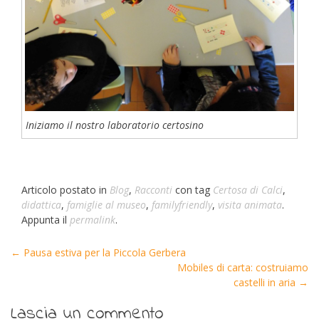
Iniziamo il nostro laboratorio certosino
Articolo postato in
Blog
,
Racconti
con tag
Certosa di Calci
,
didattica
,
famiglie al museo
,
familyfriendly
,
visita animata
.
Appunta il
permalink
.
←
Pausa estiva per la Piccola Gerbera
Post navigation
Mobiles di carta: costruiamo
castelli in aria
→
Lascia un commento