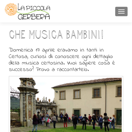
TOGGL
Che musica bambini!
Domenica 17 aprile eravamo in tanti in
Certosa, curiosi di conoscere ogni dettaglio
della musica certosina. Vuoi sapere cosa è
successo? Provo a raccontartelo.