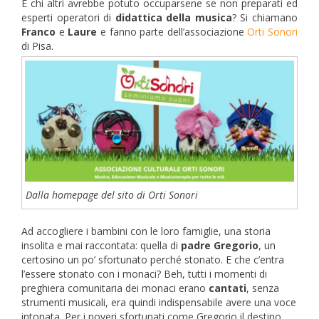
E chi altri avrebbe potuto occuparsene se non preparati ed
esperti operatori di
didattica della musica
? Si chiamano
Franco
e
Laure
e fanno parte dell’associazione
Orti Sonori
di Pisa.
Dalla homepage del sito di Orti Sonori
Ad accogliere i bambini con le loro famiglie, una storia
insolita e mai raccontata: quella di
padre Gregorio
, un
certosino un po’ sfortunato perché stonato. E che c’entra
l’essere stonato con i monaci? Beh, tutti i momenti di
preghiera comunitaria dei monaci erano
cantati
, senza
strumenti musicali, era quindi indispensabile avere una voce
intonata. Per i poveri sfortunati come Gregorio il destino