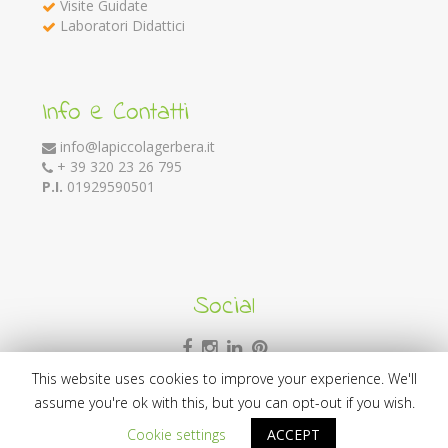
Visite Guidate
Laboratori Didattici
Info e Contatti
info@lapiccolagerbera.it
+ 39 320 23 26 795
P.I.
01929590501
Social
This website uses cookies to improve your experience. We'll
assume you're ok with this, but you can opt-out if you wish.
Credits
Web development:
mariotesta.net
Design:
Graphic
Cookie settings
ACCEPT