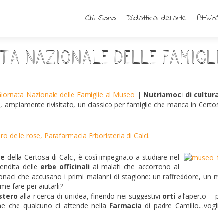
Chi Sono
Didattica dell’arte
Attivit
ta Nazionale delle Famigl
iornata Nazionale delle Famiglie al Museo
|
Nutriamoci di cultur
a, ampiamente rivisitato, un classico per famiglie che manca in Certo
ero delle rose, Parafarmacia Erboristeria di Calci
.
le
della Certosa di Calci, è così impegnato a studiare nel
vendita delle
erbe officinali
ai malati che accorrono al
naci che accusano i primi malanni di stagione: un raffreddore, un m
me fare per aiutarli?
stero
alla ricerca di un’idea, finendo nei suggestivi
orti
all’aperto – 
ine che qualcuno ci attende nella
Farmacia
di padre Camillo…vog