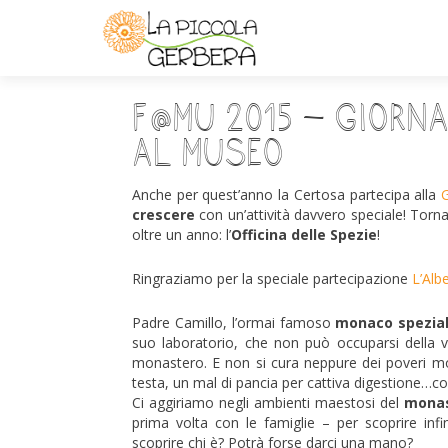
F@MU 2015 – Giorna
al Museo
Anche per quest’anno la Certosa partecipa alla
G
crescere
con un’attività davvero speciale! Torn
oltre un anno: l’
Officina delle Spezie
!
Ringraziamo per la speciale partecipazione
L’Alb
Padre Camillo, l’ormai famoso
monaco spezia
suo laboratorio, che non può occuparsi della 
monastero. E non si cura neppure dei poveri mo
testa, un mal di pancia per cattiva digestione…co
Ci aggiriamo negli ambienti maestosi del
mona
prima volta con le famiglie – per scoprire inf
scoprire chi è? Potrà forse darci una mano?