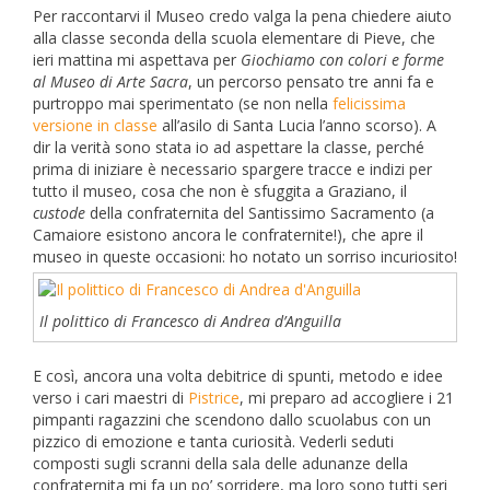
Per raccontarvi il Museo credo valga la pena chiedere aiuto
alla classe seconda della scuola elementare di Pieve, che
ieri mattina mi aspettava per
Giochiamo con colori e forme
al Museo di Arte Sacra
, un percorso pensato tre anni fa e
purtroppo mai sperimentato (se non nella
felicissima
versione in classe
all’asilo di Santa Lucia l’anno scorso). A
dir la verità sono stata io ad aspettare la classe, perché
prima di iniziare è necessario spargere tracce e indizi per
tutto il museo, cosa che non è sfuggita a Graziano, il
custode
della confraternita del Santissimo Sacramento (a
Camaiore esistono ancora le confraternite!), che apre il
museo in queste occasioni: ho notato un sorriso incuriosito!
Il polittico di Francesco di Andrea d’Anguilla
E così, ancora una volta debitrice di spunti, metodo e idee
verso i cari maestri di
Pistrice
, mi preparo ad accogliere i 21
pimpanti ragazzini che scendono dallo scuolabus con un
pizzico di emozione e tanta curiosità. Vederli seduti
composti sugli scranni della sala delle adunanze della
confraternita mi fa un po’ sorridere, ma loro sono tutti seri