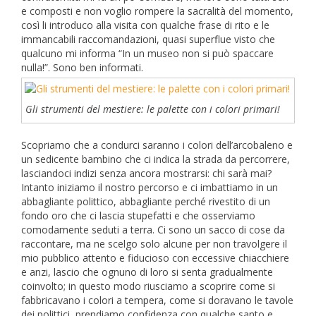
e composti e non voglio rompere la sacralità del momento,
così li introduco alla visita con qualche frase di rito e le
immancabili raccomandazioni, quasi superflue visto che
qualcuno mi informa “In un museo non si può spaccare
nulla!”. Sono ben informati.
Gli strumenti del mestiere: le palette con i colori primari!
Scopriamo che a condurci saranno i colori dell’arcobaleno e
un sedicente bambino che ci indica la strada da percorrere,
lasciandoci indizi senza ancora mostrarsi: chi sarà mai?
Intanto iniziamo il nostro percorso e ci imbattiamo in un
abbagliante polittico, abbagliante perché rivestito di un
fondo oro che ci lascia stupefatti e che osserviamo
comodamente seduti a terra. Ci sono un sacco di cose da
raccontare, ma ne scelgo solo alcune per non travolgere il
mio pubblico attento e fiducioso con eccessive chiacchiere
e anzi, lascio che ognuno di loro si senta gradualmente
coinvolto; in questo modo riusciamo a scoprire come si
fabbricavano i colori a tempera, come si doravano le tavole
dei polittici, prendiamo confidenza con qualche santo e