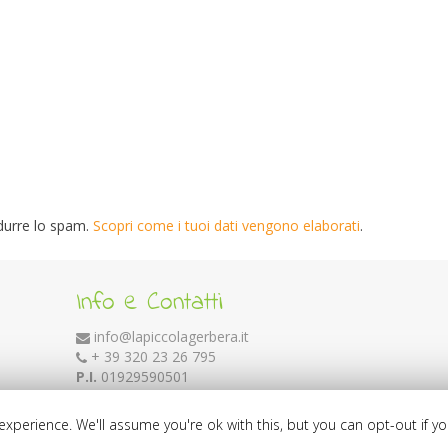
durre lo spam.
Scopri come i tuoi dati vengono elaborati
.
Info e Contatti
info@lapiccolagerbera.it
+ 39 320 23 26 795
P.I.
01929590501
xperience. We'll assume you're ok with this, but you can opt-out if y
opment:
mariotesta.net
Design:
Graphic DNA
Marketing e Copy