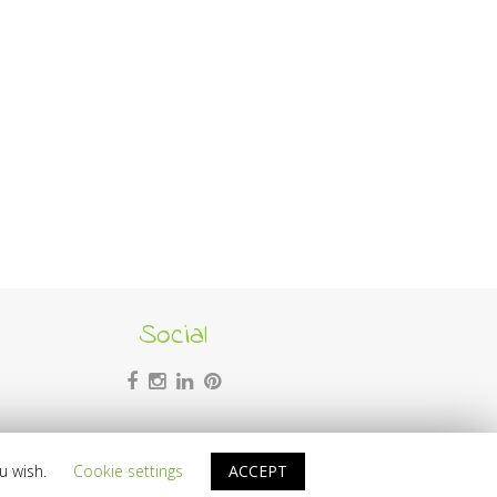
Social
ou wish.
Cookie settings
ACCEPT
writing:
BSide Projects