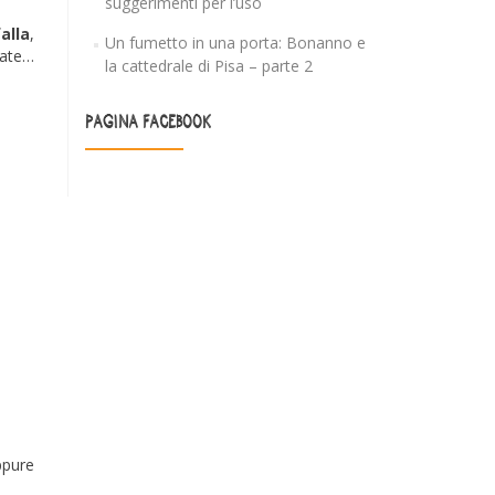
suggerimenti per l’uso
alla
,
Un fumetto in una porta: Bonanno e
orate…
la cattedrale di Pisa – parte 2
PAGINA FACEBOOK
ppure