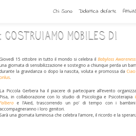
Chi Sono
Didattica dell’arte
Attivit
a: costruiamo mobiles di
Giovedì 15 ottobre in tutto il mondo si celebra il
Babyloss Awareness
una giornata di sensibilizzazione e sostegno a chiunque perda un ba
durante la gravidanza o dopo la nascita, voluta e promossa da
Ciao
onlus
.
La Piccola Gerbera ha il piacere di partecipare all’evento organizz
Pisa, in collaborazione con lo studio di Psicologia e Psicoterapia
l’albero
e l’Aied, trascorrendo un po’ di tempo con i bambini
accompagneranno i loro genitori.
Sarà una giornata luminosa che celebra l’amore, il ricordo e la speran