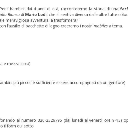
Per i bambini dai 4 anni di età, racconteremo la storia di una
farf
alla Bianca
di
Mario Lodi
, che si sentiva diversa dalle altre tutte col
ale meravigliosa avventura la trasformerà?
on l’ausilio di bacchette di legno creeremo i nostri
mobiles
a tema.
ra e mezza circa)
 bambini più piccoli è sufficiente essere accompagnati da un genitore)
lefonando al numero 320-2326795 (dal lunedì al venerdì ore 9-13) o
o il form qui sotto