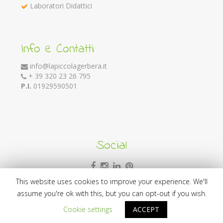
Laboratori Didattici
Info e Contatti
info@lapiccolagerbera.it
+ 39 320 23 26 795
P.I.
01929590501
Social
This website uses cookies to improve your experience. We'll
assume you're ok with this, but you can opt-out if you wish.
Credits
Web development:
mariotesta.net
Design:
Graphic
Cookie settings
ACCEPT
DNA
Marketing e Copywriting:
BSide Projects