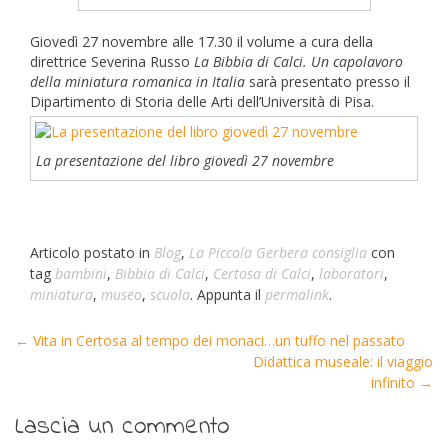
Giovedì 27 novembre alle 17.30 il volume a cura della
direttrice Severina Russo
La Bibbia di Calci. Un capolavoro
della miniatura romanica in Italia
sarà presentato presso il
Dipartimento di Storia delle Arti dell’Università di Pisa.
La presentazione del libro giovedì 27 novembre
Articolo postato in
Blog
,
La Piccola Gerbera consiglia
con
tag
bambini
,
Bibbia di Calci
,
Certosa di Calci
,
laboratori
,
miniatura
,
museo
,
scuola
. Appunta il
permalink
.
←
Vita in Certosa al tempo dei monaci…un tuffo nel passato
Post navigation
Didattica museale: il viaggio
infinito
→
Lascia un commento