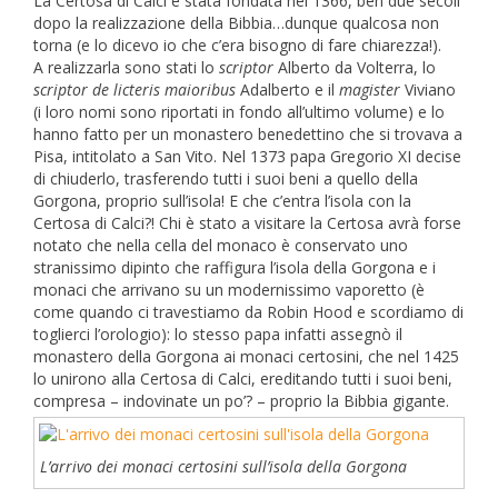
La Certosa di Calci è stata fondata nel 1366, ben due secoli
dopo la realizzazione della Bibbia…dunque qualcosa non
torna (e lo dicevo io che c’era bisogno di fare chiarezza!).
A realizzarla sono stati lo
scriptor
Alberto da Volterra, lo
scriptor de licteris maioribus
Adalberto e il
magister
Viviano
(i loro nomi sono riportati in fondo all’ultimo volume) e lo
hanno fatto per un monastero benedettino che si trovava a
Pisa, intitolato a San Vito. Nel 1373 papa Gregorio XI decise
di chiuderlo, trasferendo tutti i suoi beni a quello della
Gorgona, proprio sull’isola! E che c’entra l’isola con la
Certosa di Calci?! Chi è stato a visitare la Certosa avrà forse
notato che nella cella del monaco è conservato uno
stranissimo dipinto che raffigura l’isola della Gorgona e i
monaci che arrivano su un modernissimo vaporetto (è
come quando ci travestiamo da Robin Hood e scordiamo di
toglierci l’orologio): lo stesso papa infatti assegnò il
monastero della Gorgona ai monaci certosini, che nel 1425
lo unirono alla Certosa di Calci, ereditando tutti i suoi beni,
compresa – indovinate un po’? – proprio la Bibbia gigante.
L’arrivo dei monaci certosini sull’isola della Gorgona