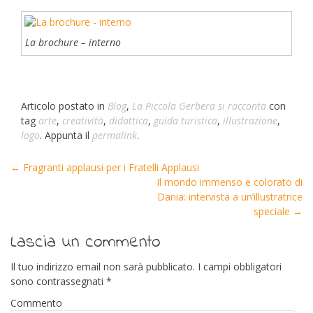
La brochure – interno
Articolo postato in
Blog
,
La Piccola Gerbera si racconta
con
tag
arte
,
creatività
,
didattica
,
guida turistica
,
illustrazione
,
logo
. Appunta il
permalink
.
←
Fragranti applausi per i Fratelli Applausi
Post navigation
Il mondo immenso e colorato di
Dania: intervista a un’illustratrice
speciale
→
Lascia un commento
Il tuo indirizzo email non sarà pubblicato.
I campi obbligatori
sono contrassegnati
*
Commento