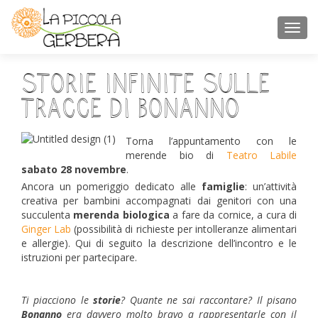
TOGGL
Storie infinite sulle
tracce di Bonanno
Torna l’appuntamento con le
merende bio di
Teatro Labile
sabato 28 novembre
.
Ancora un pomeriggio dedicato alle
famiglie
: un’attività
creativa per bambini accompagnati dai genitori con una
succulenta
merenda biologica
a fare da cornice, a cura di
Ginger Lab
(possibilità di richieste per intolleranze alimentari
e allergie). Qui di seguito la descrizione dell’incontro e le
istruzioni per partecipare.
Ti piacciono le
storie
? Quante ne sai raccontare? Il pisano
Bonanno
era davvero molto bravo a rappresentarle con il