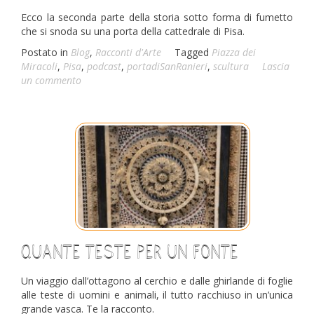
Ecco la seconda parte della storia sotto forma di fumetto
che si snoda su una porta della cattedrale di Pisa.
Postato in
Blog
,
Racconti d'Arte
Tagged
Piazza dei
Miracoli
,
Pisa
,
podcast
,
portadiSanRanieri
,
scultura
Lascia
un commento
Quante teste per un fonte
Un viaggio dall’ottagono al cerchio e dalle ghirlande di foglie
alle teste di uomini e animali, il tutto racchiuso in un’unica
grande vasca. Te la racconto.