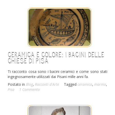
Ceramica e colore: i bacini delle
chiese di Pisa
Ti racconto cosa sono i bacini ceramici e come sono stati
ingegnosamente utilizzati dai Pisani mille anni fa.
Postato in
Blog
,
Racconti d'Arte
Tagged
ceramica
,
marmo
,
Pisa
1 Commento