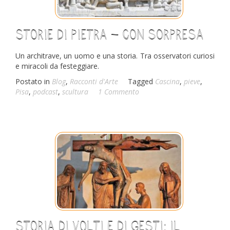
Storie di pietra – con sorpresa
Un architrave, un uomo e una storia. Tra osservatori curiosi
e miracoli da festeggiare.
Postato in
Blog
,
Racconti d'Arte
Tagged
Cascina
,
pieve
,
Pisa
,
podcast
,
scultura
1 Commento
Storia di volti e di gesti: il