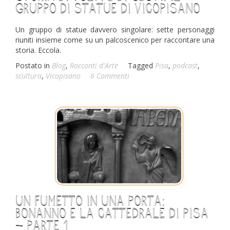
gruppo di statue di Vicopisano
Un gruppo di statue davvero singolare: sette personaggi
riuniti insieme come su un palcoscenico per raccontare una
storia. Eccola.
Postato in
Blog
,
Racconti d'Arte
Tagged
Pisa
,
podcast
,
scultura
,
Vicopisano
6 Commenti
Un fumetto in una porta:
Bonanno e la cattedrale di Pisa
– parte 1