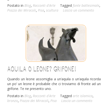
Postato in
Blog
,
Racconti d'Arte
Tagged
fonte battesimale
,
Piazza dei Miracoli
,
Pisa
,
scultura
Lascia un commento
Aquila o leone? Grifone!
Quando un leone assomiglia a un’aquila o un’aquila ricorda
un po’ un leone è probabile che ci troviamo di fronte ad un
grifone. Te ne presento uno.
Postato in
Blog
,
Racconti d'Arte
Tagged
arte islamica
,
bronzo
,
Piazza dei Miracoli
,
Pisa
Lascia un commento