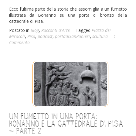
Ecco l’ultima parte della storia che assomiglia a un fumetto
illustrata da Bonanno su una porta di bronzo della
cattedrale di Pisa.
Postato in
Blog
,
Racconti d'Arte
Tagged
Piazza dei
Miracoli
,
Pisa
,
podcast
,
portadiSanRanieri
,
scultura
1
Commento
Un fumetto in una porta:
Bonanno e la cattedrale di Pisa
– parte 2