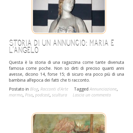
Storia di un annuncio: Maria e
l’angelo
Questa è la storia di una ragazzina come tante divenuta
famosa come poche. Non so dirti di preciso quanti anni
avesse, dicono 14, forse 15; di sicuro era poco più di una
bambina all’epoca dei fatti che ti racconto.
Postato in
Blog
,
Racconti d'Arte
Tagged
Annunciazione
,
marmo
,
Pisa
,
podcast
,
scultura
Lascia un commento